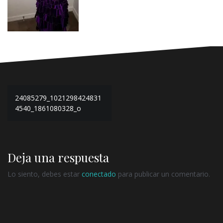
Navegación
24085279_1021298424831
de
4540_1861080328_o
entradas
Deja una respuesta
Lo siento, debes estar
conectado
para publicar un comentario.