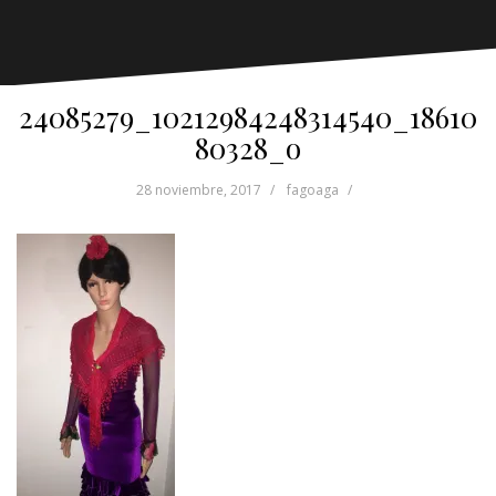
24085279_10212984248314540_18610
80328_o
28 noviembre, 2017
fagoaga