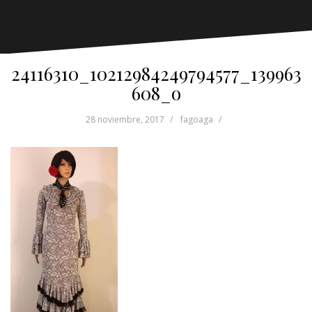
24116310_10212984249794577_139963
608_o
28 noviembre, 2017
fagoaga