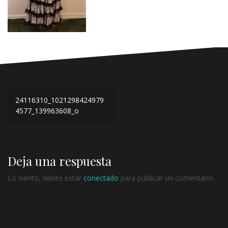
Navegación
24116310_1021298424979
de
4577_139963608_o
entradas
Deja una respuesta
Lo siento, debes estar
conectado
para publicar un comentario.